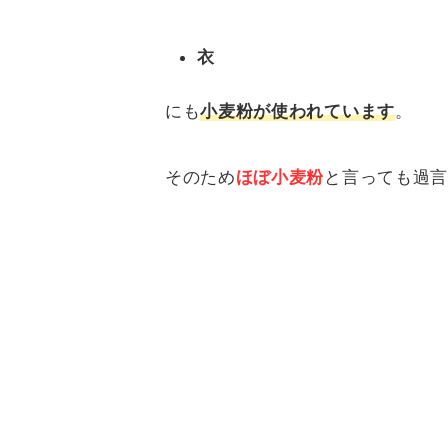
衣
にも
小麦粉
が使われていま
す
。
そのため
ほぼ小麦粉
と言っても過言