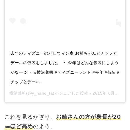
去年のディズニーのハロウィン🎃 お姉ちゃんとチップと
デールの仮装をしました。 ・ 今年はどんな仮装にしよう
かなー☺️ ・ #横溝菜帆 #ディズニーランド #去年 #仮装 #
チップとデール
横溝菜帆
(@y_naho_ta)がシェアした投稿 -
2019年 8月月26日午後11時44分PDT
これを見るかぎり、
お姉さんの方が身長が20
㎝ほど高
め
のよう。