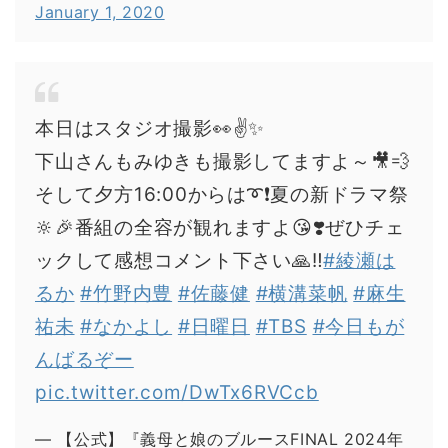
January 1, 2020
本日はスタジオ撮影👀✌️✨
下山さんもみゆきも撮影してますよ～🎥💨
そして夕方16:00からは➰❗️夏の新ドラマ祭
🔆🎉番組の全容が観れますよ😘❣️ぜひチェ
ックして感想コメント下さい🙏‼️
#綾瀬は
るか
#竹野内豊
#佐藤健
#横溝菜帆
#麻生
祐未
#なかよし
#日曜日
#TBS
#今日もが
んばるぞー
pic.twitter.com/DwTx6RVCcb
— 【公式】『義母と娘のブルースFINAL 2024年