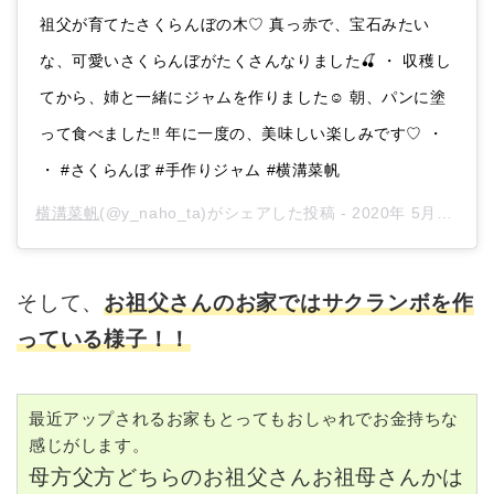
祖父が育てたさくらんぼの木♡ 真っ赤で、宝石みたい
な、可愛いさくらんぼがたくさんなりました🍒 ・ 収穫し
てから、姉と一緒にジャムを作りました☺️ 朝、パンに塗
って食べました‼︎ 年に一度の、美味しい楽しみです♡ ・
・ #さくらんぼ #手作りジャム #横溝菜帆
横溝菜帆
(@y_naho_ta)がシェアした投稿 -
2020年 5月月5日午後9時36分PDT
そして、
お祖父さんのお家ではサクランボを作
っている様子！！
最近アップされるお家もとってもおしゃれでお金持ちな
感じがします。
母方父方どちらのお祖父さんお祖母さんかは