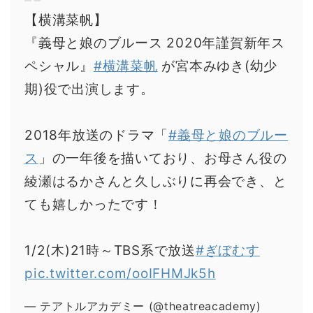
【横溝菜帆】
『義母と娘のブルース 2020年謹賀新年ス
ペシャル』
#横溝菜帆
が宮本みゆき(幼少
期)役で出演します。
2018年放送のドラマ「
#義母と娘のブルー
ス
」の一年後を描いており、お母さん役の
綾瀬はるかさんと久しぶりに再会でき、と
ても嬉しかったです！
1/2(木)21時～TBS系で放送
#ぎぼむす
pic.twitter.com/ooIFHMJk5h
— テアトルアカデミー (@theatreacademy)