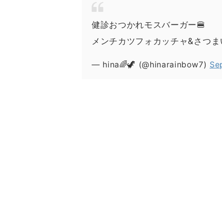
健診おつかれモスバーガー🍔
メンチカツフォカッチャ&さつま
— hina🌈🦖 (@hinarainbow7)
Se