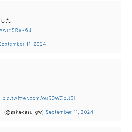
食した
/2wwmSReK6J
September 11, 2024
。
pic.twitter.com/ou50WZpUSI
@sakekasu_gw)
September 11, 2024