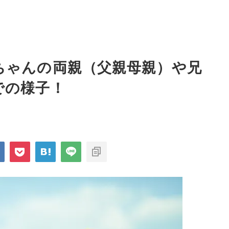
ちゃんの両親（父親母親）や兄
での様子！