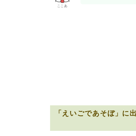
ここあ
「えいごであそぼ」に