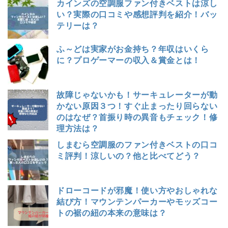
カインズの空調服ファン付きベストは涼し
い？実際の口コミや感想評判を紹介！バッ
テリーは？
ふ～どは実家がお金持ち？年収はいくら
に？プロゲーマーの収入＆賞金とは！
故障じゃないかも！サーキュレーターが動
かない原因３つ！すぐ止まったり回らない
のはなぜ？首振り時の異音もチェック！修
理方法は？
しまむら空調服のファン付きベストの口コ
ミ評判！涼しいの？他と比べてどう？
ドローコードが邪魔！使い方やおしゃれな
結び方！マウンテンパーカーやモッズコー
トの裾の紐の本来の意味は？