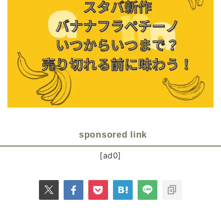
sponsored link
[ad0]